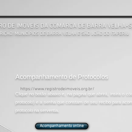
RO DE IMÓVEIS DA COMARCA DE BARRA VELHA-
RIÇÃO: MUNICÍPIOS DE BARRA VELHA E SÃO JOÃO DO ITAPERIU
Acompanhamento de Protocolos
https://www.registrodeimoveis.org.br/
Clique no botão abaixo e, na página que abrirá, insira o
cód
protocolo) e a senha que constam de seu recibo para ac
protocolo na serventia.
Acompanhamento online