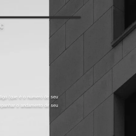
SC
igo (que é o numero de seu
ompanhar o andamento de seu