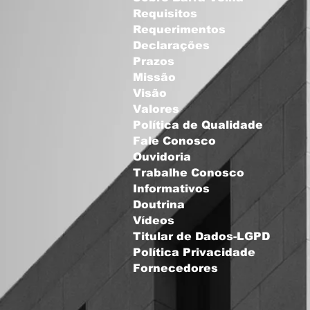
Requisitos
Requerimentos
Declarações
Prazos
Missão
Visão
Valores
Política de Qualidade
Fale Conosco
Ouvidoria
Trabalhe Conosco
Informativos
Doutrina
Vídeos
Titular de Dados-LGPD
Política Privacidade
Fornecedores