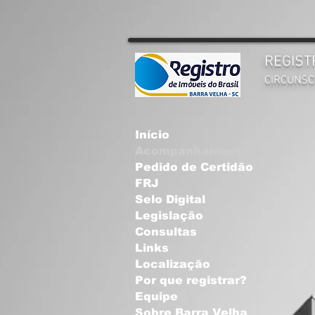
REGIST
CIRCUNSC
Início
Acompanhamento
Pedido de Certidão
FRJ
Selo Digital
Legislação
Consultas
Links
Localização
Por que registrar?
Equipe
Sobre Barra Velha