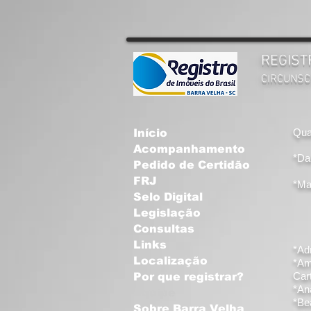
REGIST
CIRCUNSC
Qua
Início
Acompanhamento
*Dan
Pedido de Certidão
FRJ
*Ma
Selo Digital
Legislação
Consultas
Links
*Ad
Localização
*Am
Cart
Por que registrar?
*Ana
Equipe
*Bea
Sobre Barra Velha