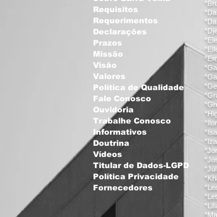
*Br
Requisitos
*Dai
Requerimentos
*Da
*Dj
Declarações
*El
Prazos
*Ell
Missão
*Emi
Visão
*Ga
Valores
*Ga
*Ge
Política de Qualidade
*Gr
Fale Conosco
*Gr
Ouvidoria
*Hig
Trabalhe Conosco
*Ilo
Informativos
*Is
*Iza
Doutrina
*Jo
Vídeos
*Jo
Titular de Dados-LGPD
*Júl
Política Privacidade
*Kh
*Le
Fornecedores
*Let
*Li
*Ma