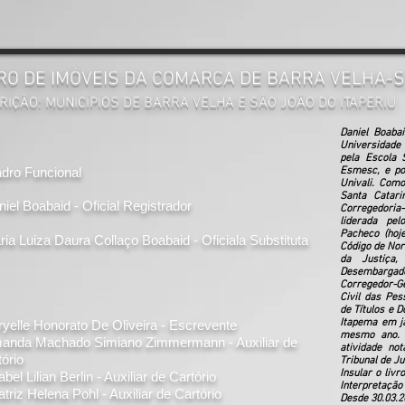
RO DE IMÓVEIS DA COMARCA DE BARRA VELHA-
RIÇÃO: MUNICÍPIOS DE BARRA VELHA E SÃO JOÃO DO ITAPERIU
Daniel Boabai
Universidade 
pela Escola 
dro Funcional
Esmesc, e pos
Univali. Como
Santa Catar
iel Boabaid - Oficial Registrador
Corregedoria
liderada pel
Pacheco (hoj
ria Luiza Daura Collaço Boabaid - Oficiala Substituta
Código de Nor
da Justiça,
Desembarga
Corregedor-Ge
Civil das Pes
de Títulos e 
Itapema em ja
ryelle Honorato De Oliveira - Escrevente
mesmo ano. 
anda Machado Simiano Zimmermann - Auxiliar de
atividade not
ório
Tribunal de Ju
Insular o liv
bel Lilian Berlin - Auxiliar de Cartório
Interpretação 
triz Helena Pohl - Auxiliar de Cartório
Desde 30.03.2