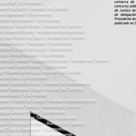
una Rulf - Escrevente
comarca de 
concurso públ
ane Hacbarth - Auxiliar de Cartório
de Justiça do
lva Ildefonso - Escrevente
da delegação
eniffer Bachmann - Escrevente
Presidente do 
publicado no D
enita de Souza Seidel
- Auxiliar de Cartório
en Maiara Pereira - Auxiliar de Atendimento
li das Neves da Silva - Auxiliar de Cartório
briela Becker Sampaio - Escrevente
briela Costa Conceição - Escrevente
ruza Vieira Narciso - Escrevente
asielli Carolane Vasques Mercandi -
Auxiliar de Cartório
eyciane Zanin Muller - Escrevente
or Ribeiro de Araújo - Auxiliar de Cartório
na da Silva - Escrevente
adora Santos Moreira - Auxiliar de Atendimento
belli Tarnowski Jorge - Auxiliar de Cartório
rdão Alves - Escrevente
siane Pereira de Souza -
Auxiliar de Atendimento
ia Alves dos Santos - Auxiliar de Cartório
adyja Leilane Fraga - Escrevente
andra Moreira dos Santos - Escrevente
ícia Correa de Freitas - Auxiliar de Cartório
lian Cristina Hermann - Escrevente
yra Sabrina de Oliveira - Escrevente