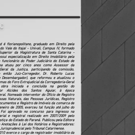
SC
d é florianopolitano, graduado em Direito pela
do Vale do Itajaí - Univali, Campus IV, formado
Superior da Magistratura de Santa Catarina -
sui especialização em Direito Imobiliário pela
 funcionário do Poder Judiciário do Estado de
ina atuou por cinco anos como Assessor da
-Geral da Justiça, participando da comissão,
o então Juiz-Corregedor, Dr. Roberto Lucas
e Desembargador), que reformou e atualizou o
mas do Foro Extrajudicial da Corregedoria-Geral
 obra iniciada e concluída na gestão do
dor Alcides dos Santos Aguiar, à época
ral. Nomeado interventor do Ofício de Registro
soas Naturais, das Pessoas Jurídicas, Registro
Documentos e Registro de Imóveis da comarca de
neiro de 2005, exerceu tal função até julho do
Foi aprovado no concurso para ingresso na
arial e registral realizado em 2007/2009 pelo
stiça do Estado do Paraná. Publicou pela Editora
ro Anotações à Lei dos Notários e Registradores:
Jurisprudencial pelo Tribunal Catarinense.
010 exerce o cargo de registrador imobiliário da