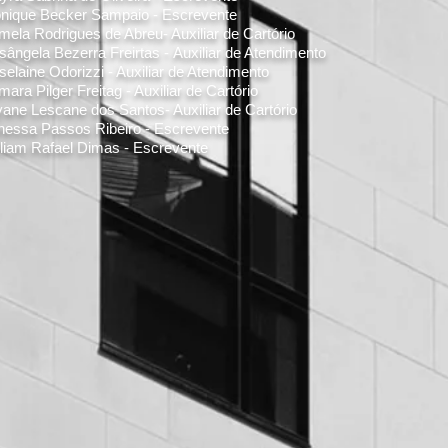
nique Becker Sampaio - Escrevente
mela Rodrigues de Abreu- Auxiliar de Cartório
sângela Bezerra Freirtas
-
Auxiliar de Atendimento
selaine Odorizzi - Auxiliar de Atendimento
mara Pilger Freitag
- Auxiliar de Cartório
yane Lescane dos Santos
- Auxiliar de Cartório
nessa Passos Ribeiro -
Escrevente
lliam Rafael Dimas
- Escrevente