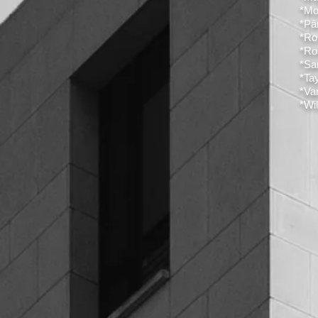
*Mo
*Pâ
*Ro
*Ro
*Sa
*Ta
*Va
*Wi