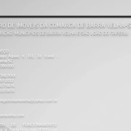
RO DE IMÓVEIS DA COMARCA DE BARRA VELHA-
RIÇÃO: MUNICÍPIOS DE BARRA VELHA E SÃO JOÃO DO ITAPERIU
REÇO
ago Aguiar, n. 161, Jd. Icaraí -
Velha-SC
390-000
ONE/FAX
457-2012
417-5676
410-5676
registrobarravelha@yahoo.com.br
barravelha.com
RIO DE FUNCIONAMENTO:
a a Sexta-feira das 9:00h as