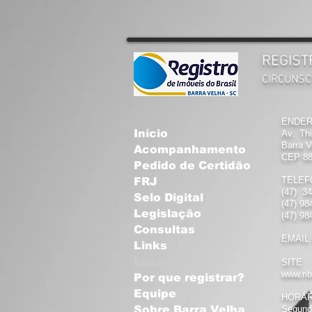
REGIST
CIRCUNSC
ENDE
Início
Av. Thi
Barra 
Acompanhamento
CEP 88
Pedido de Certidão
TELEF
FRJ
(47) 3
Selo Digital
(47) 98
Legislação
(47) 98
Consultas
EMAIL
Links
Localização
SITE
www.ri
Por que registrar?
Equipe
HORÁ
Sobre Barra Velha
Segund