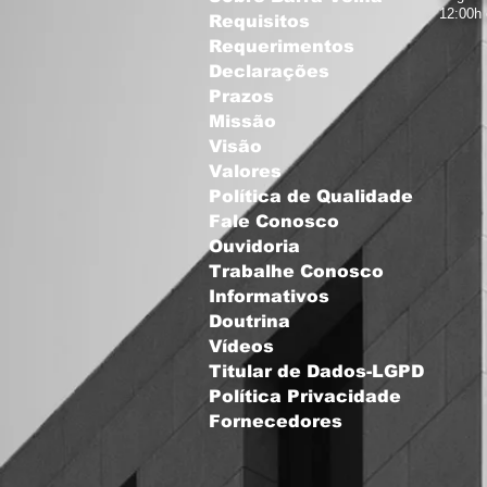
12:00h
Requisitos
Requerimentos
Declarações
Prazos
Missão
Visão
Valores
Política de Qualidade
Fale Conosco
Ouvidoria
Trabalhe Conosco
Informativos
Doutrina
Vídeos
Titular de Dados-LGPD
Política Privacidade
Fornecedores