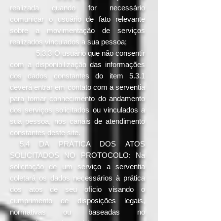
realizada quando for necessário
comunicar o usuário de fato relevante
sobre a movimentação de serviços
realizados vinculados a sua pessoa;
5.3.3 O usuário que não consentir
com a disponibilização das informações
dos dados constantes do item 5.3.1
deverá entrar em contato com a serventia
para tomar conhecimento do andamento
dos serviços solicitados ou vinculados a
sua pessoa, nos canais de atendimento
constantes deste site.
5.4 DA PRÁTICA DOS ATOS
SOLICITADOS NO PROTOCOLO: Na
solicitação de um serviço a serventia
coletará os dados necessários à prática
dos atos de seu ofício visando o
cumprimento de disposições legais,
normativas ou baseadas no