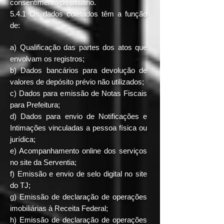
consentimento do usuário.
5.4.1 Os dados coletados têm a função
de:
a) Qualificação das partes dos atos que
envolvam os registros;
b) Dados bancários para devolução de
valores de depósito prévio não utilizados;
c) Dados para emissão de Notas Fiscais
para Prefeitura;
d) Dados para envio de Notificações e
Intimações vinculadas a pessoa física ou
jurídica;
e) Acompanhamento online dos serviços
no site da Serventia;
f) Emissão e envio de selo digital no site
do TJ;
g) Emissão de declaração de operações
imobiliárias à Receita Federal;
h) Emissão de declaração de operações