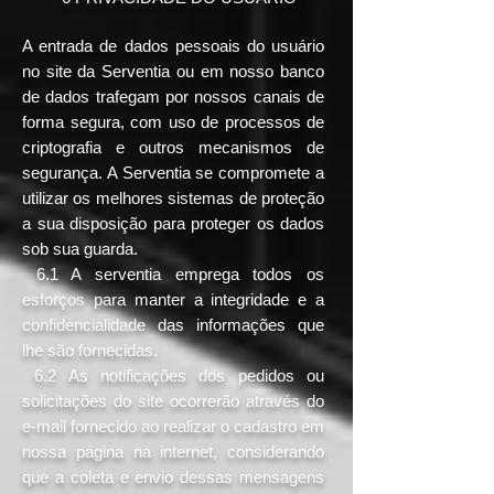
A entrada de dados pessoais do usuário
no site da Serventia ou em nosso banco
de dados trafegam por nossos canais de
forma segura, com uso de processos de
criptografia e outros mecanismos de
segurança. A Serventia se compromete a
utilizar os melhores sistemas de proteção
a sua disposição para proteger os dados
sob sua guarda.
6.1 A serventia emprega todos os
esforços para manter a integridade e a
confidencialidade das informações que
lhe são fornecidas.
6.2 As notificações dos pedidos ou
solicitações do site ocorrerão através do
e-mail fornecido ao realizar o cadastro em
nossa página na internet, considerando
que a coleta e envio dessas mensagens