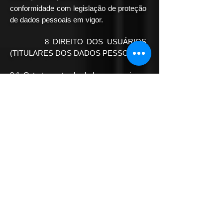
conformidade com legislação de proteção
de dados pessoais em vigor.
8 DIREITO DOS USUÁRIOS
(TITULARES DOS DADOS PESSOAIS)
8.1 O tratamento de dados pessoais na
serventia é realizado de forma
transparente, lícita e justa, mantendo o
registro das atividades, conforme arts. 7º,
8º 11 e 14 da LGPD.
8.2 Os titulares dos dados têm o direito
de acesso aos seus dados pessoais e
quaisquer solicitações feitas para a
serventia, conforme Art. 20 da LGPD,
ressalvado o disposto no artigo 16 da Lei
6.015/73.
8.3 Para os titulares dos dados pessoais
exercerem seu direito, devem entrar em