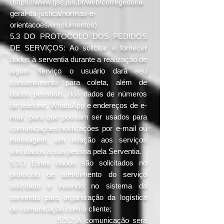
(
https://www.tjsc.jus.br/web/corregedoria-
geral-da-justica/normas-e-
orientacoes/emolumentos)
5.3 DO PROTOCOLO DOS PEDIDOS
DE SERVIÇOS: Ao solicitar e fornecer
dados à serventia durante a realização de
algum serviço o usuário dará seu
consentimento para coleta, além de
dados pessoais, dos dados de números
de telefone, WhatsApp e endereços de e-
mail, para que possam ser usados para
comunicações/notificações por e-mail ou
mensagem, em relação aos serviços
vinculados a sua pessoa pela Serventia.
5.3.1 Estes dados são solicitados no
protocolo de atendimento do serviço
solicitado e inserido no sistema da
serventia para organização da logística
de comunicação com o cliente;
5.3.2 A comunicação será