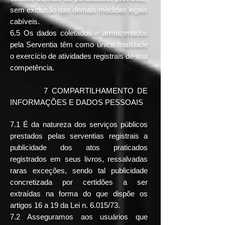
sem exclusão das demais medidas legais
cabíveis.
6.5 Os dados coletados e armazenados
pela Serventia têm como única finalidade
o exercício de atividades registrais de sua
competência.
7 COMPARTILHAMENTO DE
INFORMAÇÕES E DADOS PESSOAIS
7.1 É da natureza dos serviços públicos
prestados pelas serventias registrais a
publicidade dos atos praticados
registrados em seus livros, ressalvadas
raras exceções, sendo tal publicidade
concretizada por certidões a ser
extraídas na forma do que dispõe os
artigos 16 a 19 da Lei n. 6.015/73.
7.2 Asseguramos aos usuários que