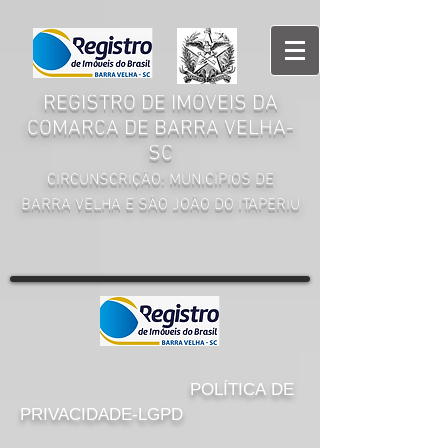
REGISTRO DE IMÓVEIS DA
COMARCA DE BARRA VELHA-
SC
CIRCUNSCRIÇÃO: MUNICÍPIOS DE
BARRA VELHA E SÃO JOÃO DO ITAPERIU
POLÍTICA DE
PRIVACIDADE-LGPD